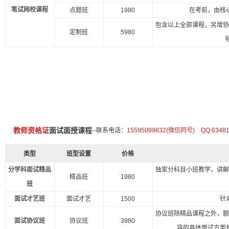
笔试网校课程
点题班
1980
在考前，由核
包含以上全部课程，另增
定制班
5980
教师资格证
面试面授课程
--联系电话：
15595099832(微信同号) QQ:6348
类型
班型设置
价格
分学科面试精品
独家分科目小班教学，讲
精品班
1980
班
面试才艺班
面试才艺
1500
针
协议班除精品课程之外，
面试协议班
协议班
3980
容的具体面试方案